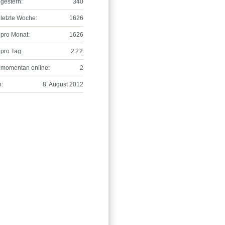
gestern:
340
letzte Woche:
1626
pro Monat:
1626
pro Tag:
222
 momentan online:
2
b:
8. August 2012