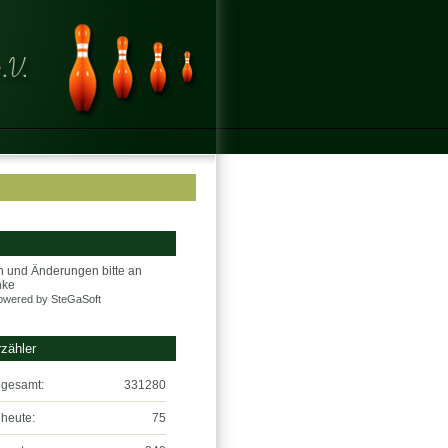
 und Änderungen bitte an
nke
owered by
SteGaSoft
zähler
 gesamt:
331280
heute:
75