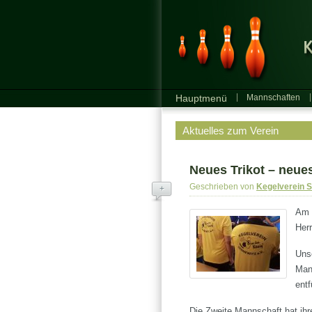
Hauptmenü
Mannschaften
Aktuelles zum Verein
Neues Trikot – neue
Geschrieben von
Kegelverein 
+
Am l
Her
Uns
Man
entf
Die Zweite Mannschaft hat ihre