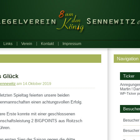
Links
Verein
Kontakt
Impressum
Navigation
s Glück
Ticker
Sennewitz
am 14.Oktober 2019
Anregungen
Martin ! Da
WP-Ticker p
etzten Spieltag feierten unsere beiden
renmannschaften einen achtungsvollen Erfolg.
Besucher
ere Erste konnte mit einer geschlossenen
Besucher
nschaftsleistung 2 BIGPOINTS aus Roitzsch
ühren.
Besucher 
n ersten Sieg der Saison gegen die dritte