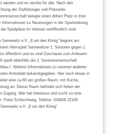
t werden und es reichte für alle. Nach den
hrung der Staffelsieger und Platzierte
enmannschaft belegte einen dritten Platz in ihrer
re Informationen zu Neuerungen in der Sportordnung
e Spielpläne im Internet veröffentlich sind.
n Sennewitz e.V. „8 um den König“ beginnt am
einem Heimspiel Sennewitzer 1. Senioren gegen 1.
st öffentlich und es sind Zuschauer zum Anfeuern
 spielt ebenfalls die 2. Seniorenmannschaft
ölau I. Weitere Informationen zu unseren anderen
ten Amtsblatt bekanntgegeben. Hier noch etwas in
bietet eine ca.80 qm großen Raum, mit Küche,
etung an. Dieser Raum befindet sich hinter der
n Zugang. Wer hat Interesse und sucht so eine
r: Peter Schlechtweg, Telefon: 034606 22100
 Sennewitz e.V. „8 um den König“