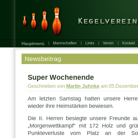
Hauptmenü
Mannschaften
Links
Verein
Kontakt
Newsbeitrag
Super Wochenende
Geschrieben von
Martin Juhnke
am 05.Dezember
Am letzten Samstag hatten unsere Herre
wieder ihre Heimstärken bewiesen.
Die II. Herren besiegte unsere Freunde 
„Morgenwettkampf“ mit 172 Holz und grü
Punkteverluste vom Platz an der S